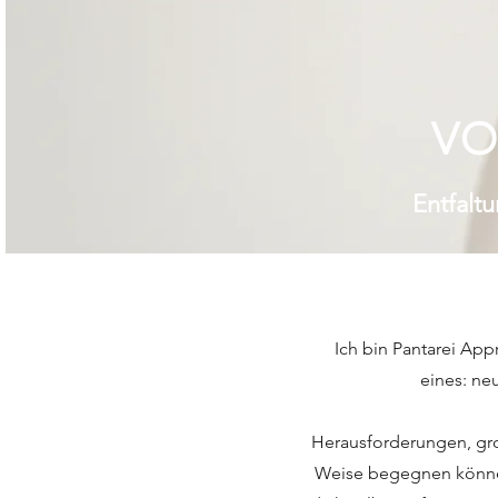
VO
Entfaltu
Ich bin Pantarei App
eines: ne
Herausforderungen, gro
Weise begegnen können.