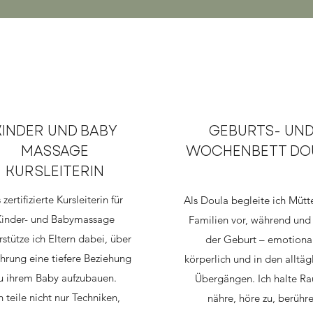
KINDER UND BABY
GEBURTS- UN
MASSAGE
WOCHENBETT DO
KURSLEITERIN
 zertifizierte Kursleiterin für
Als Doula begleite ich Mütt
Kinder- und Babymassage
Familien vor, während und
rstütze ich Eltern dabei, über
der Geburt – emotional
hrung eine tiefere Beziehung
körperlich und in den alltäg
u ihrem Baby aufzubauen.
Übergängen. Ich halte R
h teile nicht nur Techniken,
nähre, höre zu, berühre