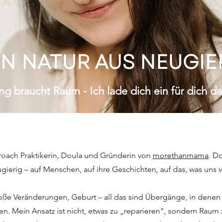
N NATUR AUS NEUGIE
ng braucht Raum - Ich lade dich ein für dich da
roach Praktikerin, Doula und Gründerin von
morethanmama
. D
ugierig – auf Menschen, auf ihre Geschichten, auf das, was uns 
ße Veränderungen, Geburt – all das sind Übergänge, in denen w
 Mein Ansatz ist nicht, etwas zu „reparieren“, sondern Raum 