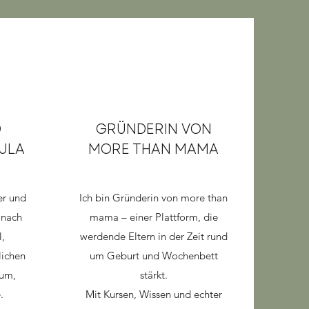
D
GRÜNDERIN VON
ULA
MORE THAN MAMA
er und
Ich bin Gründerin von more than
 nach
mama – einer Plattform, die
,
werdende Eltern in der Zeit rund
lichen
um Geburt und Wochenbett
aum,
stärkt.
.
Mit Kursen, Wissen und echter