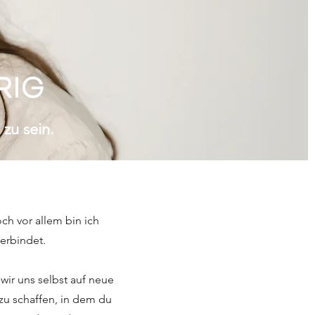
RIG
 zu sein.
och vor allem bin ich
verbindet.
ir uns selbst auf neue
zu schaffen, in dem du