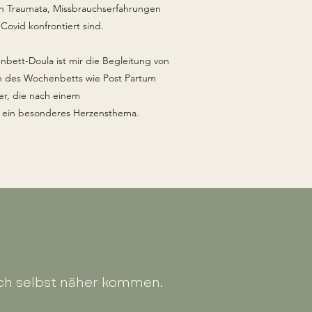
n Traumata, Missbrauchserfahrungen
ovid konfrontiert sind.
bett-Doula ist mir die Begleitung von
en des Wochenbetts wie Post Partum
er, die nach einem
 ein besonderes Herzensthema.
ich selbst näher kommen.