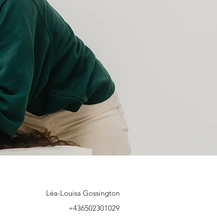
Léa-Louisa Gossington
+436502301029